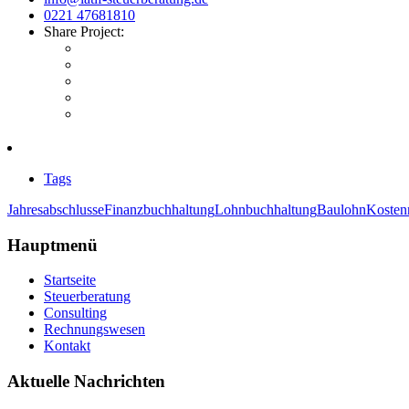
0221 47681810
Share Project:
Tags
Jahresabschlusse
Finanzbuchhaltung
Lohnbuchhaltung
Baulohn
Kosten
Hauptmenü
Startseite
Steuerberatung
Consulting
Rechnungswesen
Kontakt
Aktuelle Nachrichten