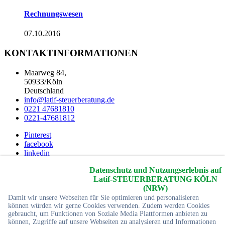
Rechnungswesen
07.10.2016
KONTAKTINFORMATIONEN
Maarweg 84,
50933/Köln
Deutschland
info@latif-steuerberatung.de
0221 47681810
0221-47681812
Pinterest
facebook
linkedin
Youtube
Datenschutz und Nutzungserlebnis auf
twitter
Latif-STEUERBERATUNG KÖLN
2026 © Copyrights
Yc-Webdesign
Alle Rechte reservier
(NRW)
Damit wir unsere Webseiten für Sie optimieren und personalisieren
Startseite
können würden wir gerne Cookies verwenden. Zudem werden Cookies
Impressum
gebraucht, um Funktionen von Soziale Media Plattformen anbieten zu
können, Zugriffe auf unsere Webseiten zu analysieren und Informationen
Sitemap