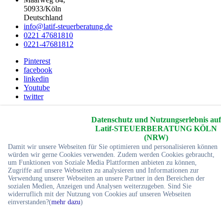
50933/Köln
Deutschland
info@latif-steuerberatung.de
0221 47681810
0221-47681812
Pinterest
facebook
linkedin
Youtube
twitter
2026 © Copyrights
Yc-Webdesign
Alle Rechte reservier
Datenschutz und Nutzungserlebnis auf
Latif-STEUERBERATUNG KÖLN
Startseite
(NRW)
Impressum
Damit wir unsere Webseiten für Sie optimieren und personalisieren können
Sitemap
würden wir gerne Cookies verwenden. Zudem werden Cookies gebraucht,
Referenzen
um Funktionen von Soziale Media Plattformen anbieten zu können,
Kontakt
Zugriffe auf unsere Webseiten zu analysieren und Informationen zur
Verwendung unserer Webseiten an unsere Partner in den Bereichen der
sozialen Medien, Anzeigen und Analysen weiterzugeben. Sind Sie
widerruflich mit der Nutzung von Cookies auf unseren Webseiten
einverstanden?(
mehr dazu
)