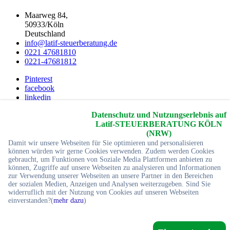
Maarweg 84,
50933/Köln
Deutschland
info@latif-steuerberatung.de
0221 47681810
0221-47681812
Pinterest
facebook
linkedin
Youtube
Datenschutz und Nutzungserlebnis auf
twitter
Latif-STEUERBERATUNG KÖLN
2026 © Copyrights
Yc-Webdesign
Alle Rechte reservier
(NRW)
Damit wir unsere Webseiten für Sie optimieren und personalisieren
Startseite
können würden wir gerne Cookies verwenden. Zudem werden Cookies
Impressum
gebraucht, um Funktionen von Soziale Media Plattformen anbieten zu
können, Zugriffe auf unsere Webseiten zu analysieren und Informationen
Sitemap
zur Verwendung unserer Webseiten an unsere Partner in den Bereichen
Referenzen
der sozialen Medien, Anzeigen und Analysen weiterzugeben. Sind Sie
Kontakt
widerruflich mit der Nutzung von Cookies auf unseren Webseiten
einverstanden?(
mehr dazu
)