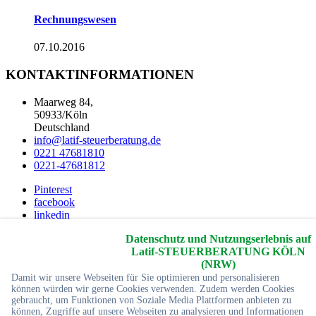
Rechnungswesen
07.10.2016
KONTAKTINFORMATIONEN
Maarweg 84,
50933/Köln
Deutschland
info@latif-steuerberatung.de
0221 47681810
0221-47681812
Pinterest
facebook
linkedin
Youtube
Datenschutz und Nutzungserlebnis auf
twitter
Latif-STEUERBERATUNG KÖLN
2026 © Copyrights
Yc-Webdesign
Alle Rechte reservier
(NRW)
Damit wir unsere Webseiten für Sie optimieren und personalisieren
Startseite
können würden wir gerne Cookies verwenden. Zudem werden Cookies
Impressum
gebraucht, um Funktionen von Soziale Media Plattformen anbieten zu
können, Zugriffe auf unsere Webseiten zu analysieren und Informationen
Sitemap