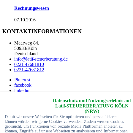
Rechnungswesen
07.10.2016
KONTAKTINFORMATIONEN
Maarweg 84,
50933/Köln
Deutschland
info@latif-steuerberatung.de
0221 47681810
0221-47681812
Pinterest
facebook
linkedin
Youtube
Datenschutz und Nutzungserlebnis auf
twitter
Latif-STEUERBERATUNG KÖLN
2026 © Copyrights
Yc-Webdesign
Alle Rechte reservier
(NRW)
Damit wir unsere Webseiten für Sie optimieren und personalisieren
Startseite
können würden wir gerne Cookies verwenden. Zudem werden Cookies
Impressum
gebraucht, um Funktionen von Soziale Media Plattformen anbieten zu
können, Zugriffe auf unsere Webseiten zu analysieren und Informationen
Sitemap