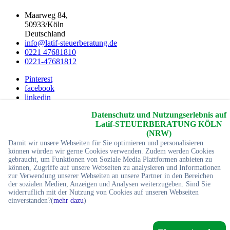
Maarweg 84,
50933/Köln
Deutschland
info@latif-steuerberatung.de
0221 47681810
0221-47681812
Pinterest
facebook
linkedin
Youtube
Datenschutz und Nutzungserlebnis auf
twitter
Latif-STEUERBERATUNG KÖLN
2026 © Copyrights
Yc-Webdesign
Alle Rechte reservier
(NRW)
Damit wir unsere Webseiten für Sie optimieren und personalisieren
Startseite
können würden wir gerne Cookies verwenden. Zudem werden Cookies
Impressum
gebraucht, um Funktionen von Soziale Media Plattformen anbieten zu
können, Zugriffe auf unsere Webseiten zu analysieren und Informationen
Sitemap
zur Verwendung unserer Webseiten an unsere Partner in den Bereichen
Referenzen
der sozialen Medien, Anzeigen und Analysen weiterzugeben. Sind Sie
Kontakt
widerruflich mit der Nutzung von Cookies auf unseren Webseiten
einverstanden?(
mehr dazu
)