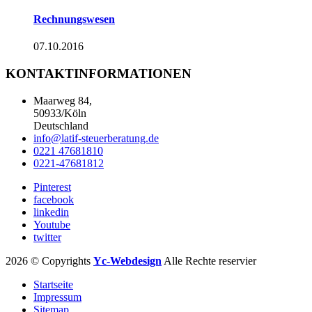
Rechnungswesen
07.10.2016
KONTAKTINFORMATIONEN
Maarweg 84,
50933/Köln
Deutschland
info@latif-steuerberatung.de
0221 47681810
0221-47681812
Pinterest
facebook
linkedin
Youtube
twitter
2026 © Copyrights
Yc-Webdesign
Alle Rechte reservier
Startseite
Impressum
Sitemap