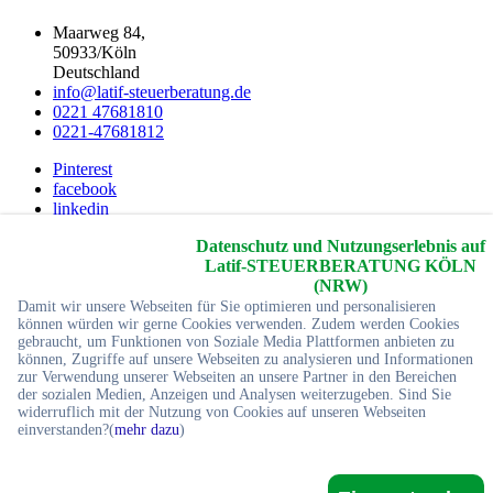
Maarweg 84,
50933/Köln
Deutschland
info@latif-steuerberatung.de
0221 47681810
0221-47681812
Pinterest
facebook
linkedin
Youtube
Datenschutz und Nutzungserlebnis auf
twitter
Latif-STEUERBERATUNG KÖLN
2026 © Copyrights
Yc-Webdesign
Alle Rechte reservier
(NRW)
Damit wir unsere Webseiten für Sie optimieren und personalisieren
Startseite
können würden wir gerne Cookies verwenden. Zudem werden Cookies
Impressum
gebraucht, um Funktionen von Soziale Media Plattformen anbieten zu
können, Zugriffe auf unsere Webseiten zu analysieren und Informationen
Sitemap
zur Verwendung unserer Webseiten an unsere Partner in den Bereichen
Referenzen
der sozialen Medien, Anzeigen und Analysen weiterzugeben. Sind Sie
Kontakt
widerruflich mit der Nutzung von Cookies auf unseren Webseiten
einverstanden?(
mehr dazu
)